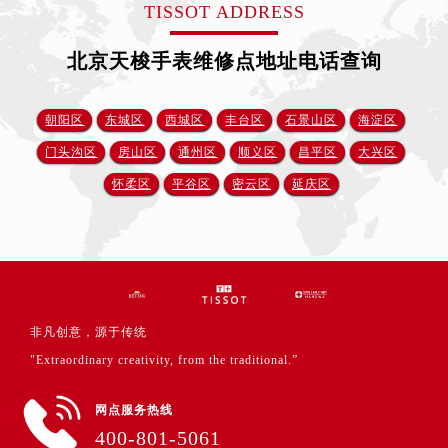
TISSOT ADDRESS
北京天梭手表维修点地址电话查询
朝阳区
东城区
西城区
丰台区
石景山区
海淀区
门头沟区
房山区
通州区
顺义区
昌平区
大兴区
怀柔区
平谷区
密云区
延庆区
非凡创意，源于传统
"Extraordinary creativity, from the traditional.”
网点服务热线
400-801-5061