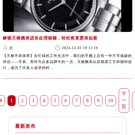
解锁天梭腕表进灰处理秘籍，轻松恢复爱表如新
次
2024-12-05 10:13:16
【天梭手表保养】在忙碌的工作生活中，我们的手腕上总有一件不可或缺的
伴侣——手表。而作为众多品牌中的一员，天梭腕表以其精湛工艺和独特设
计，成为了许多人追求的时...
下
一
9
1
2
3
4
5
6
7
8
9
10
页
最新发布