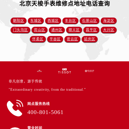
北京天梭手表维修点地址电话查询
朝阳区
东城区
西城区
丰台区
石景山区
海淀区
门头沟区
房山区
通州区
顺义区
昌平区
大兴区
怀柔区
平谷区
密云区
延庆区
非凡创意，源于传统
"Extraordinary creativity, from the traditional.”
网点服务热线
400-801-5061
营业时间