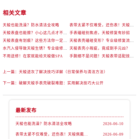
相关文章
天梭也能洗澡？防水清洁全攻略
表带太紧不仅难受，还伤表！天梭佩戴优化技巧
天梭表盘也能擦？小心这几点才不伤机芯
手表磕碰别焦虑，天梭修复有妙招
天梭表盘有划痕？这些方法你一定要试试！
天梭表壳磕碰变形？专业级修复流程大公开
水汽入侵导致天梭生锈？专业级修复思路大公开
天梭表壳小瑕疵，竟成割手元凶？
不用送修！在家就能给天梭做SPA
手腕细不是问题！天梭表带适配技巧一次讲透
上一篇：
天梭进灰了解决技巧详解（日常保养与清洁方法）
下一篇：
破解天梭手表壳破裂难题：实用解决技巧大公开
最新发布
天梭也能洗澡？防水清洁全攻略
2026-06-10
表带太紧不仅难受，还伤表！天梭佩戴优化技巧
2026-06-09