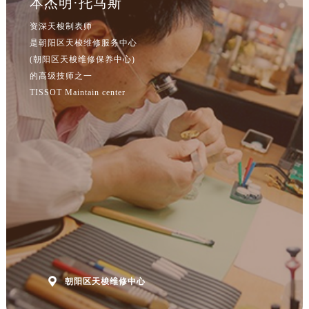
本杰明·托马斯
资深天梭制表师
是朝阳区天梭维修服务中心
(朝阳区天梭维修保养中心)
的高级技师之一
TISSOT Maintain center

朝阳区天梭维修中心