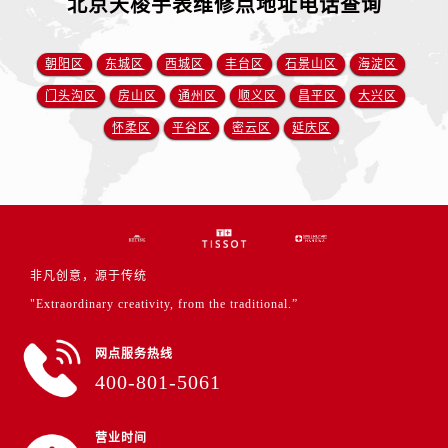
北京天梭手表维修点地址电话查询
朝阳区
东城区
西城区
丰台区
石景山区
海淀区
门头沟区
房山区
通州区
顺义区
昌平区
大兴区
怀柔区
平谷区
密云区
延庆区
非凡创意，源于传统
"Extraordinary creativity, from the traditional.”
网点服务热线
400-801-5061
营业时间