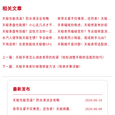
相关文章
天梭也能洗澡？防水清洁全攻略
表带太紧不仅难受，还伤表！天梭佩戴优化技巧
天梭表盘也能擦？小心这几点才不伤机芯
手表磕碰别焦虑，天梭修复有妙招
天梭表盘有划痕？这些方法你一定要试试！
天梭表壳磕碰变形？专业级修复流程大公开
水汽入侵导致天梭生锈？专业级修复思路大公开
天梭表壳小瑕疵，竟成割手元凶？
不用送修！在家就能给天梭做SPA
手腕细不是问题！天梭表带适配技巧一次讲透
上一篇：
天梭手表怎么调皮表带的松紧（轻松调整手腕舒适度的技巧）
下一篇：
天梭手表表针掉落修复方法（简单步骤详解）
最新发布
天梭也能洗澡？防水清洁全攻略
2026-06-10
表带太紧不仅难受，还伤表！天梭佩戴优化技巧
2026-06-09