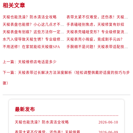
相关文章
天梭也能洗澡？防水清洁全攻略
表带太紧不仅难受，还伤表！天梭佩戴优化技巧
天梭表盘也能擦？小心这几点才不伤机芯
手表磕碰别焦虑，天梭修复有妙招
天梭表盘有划痕？这些方法你一定要试试！
天梭表壳磕碰变形？专业级修复流程大公开
水汽入侵导致天梭生锈？专业级修复思路大公开
天梭表壳小瑕疵，竟成割手元凶？
不用送修！在家就能给天梭做SPA
手腕细不是问题！天梭表带适配技巧一次讲透
上一篇：
天梭维修店电话是多少
下一篇：
天梭表带过长解决方法深度解析（轻松调整佩戴舒适度的技巧与步
骤）
最新发布
天梭也能洗澡？防水清洁全攻略
2026-06-10
表带太紧不仅难受，还伤表！天梭佩戴优化技巧
2026-06-09