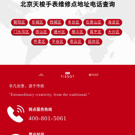
北京天梭手表维修点地址电话查询
朝阳区
东城区
西城区
丰台区
石景山区
海淀区
门头沟区
房山区
通州区
顺义区
昌平区
大兴区
怀柔区
平谷区
密云区
延庆区
非凡创意，源于传统
"Extraordinary creativity, from the traditional.”
网点服务热线
400-801-5061
营业时间