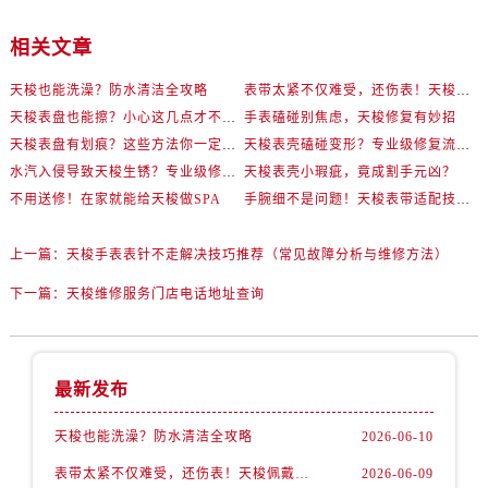
相关文章
天梭也能洗澡？防水清洁全攻略
表带太紧不仅难受，还伤表！天梭佩戴优化技巧
天梭表盘也能擦？小心这几点才不伤机芯
手表磕碰别焦虑，天梭修复有妙招
天梭表盘有划痕？这些方法你一定要试试！
天梭表壳磕碰变形？专业级修复流程大公开
水汽入侵导致天梭生锈？专业级修复思路大公开
天梭表壳小瑕疵，竟成割手元凶？
不用送修！在家就能给天梭做SPA
手腕细不是问题！天梭表带适配技巧一次讲透
上一篇：
天梭手表表针不走解决技巧推荐（常见故障分析与维修方法）
下一篇：
天梭维修服务门店电话地址查询
最新发布
天梭也能洗澡？防水清洁全攻略
2026-06-10
表带太紧不仅难受，还伤表！天梭佩戴优化技巧
2026-06-09