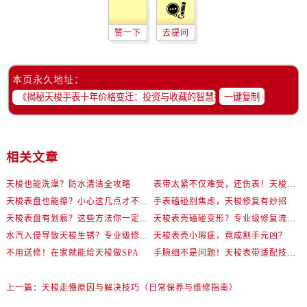
赞一下
去提问
本页永久地址：
一键复制
相关文章
天梭也能洗澡？防水清洁全攻略
表带太紧不仅难受，还伤表！天梭佩戴优化技巧
天梭表盘也能擦？小心这几点才不伤机芯
手表磕碰别焦虑，天梭修复有妙招
天梭表盘有划痕？这些方法你一定要试试！
天梭表壳磕碰变形？专业级修复流程大公开
水汽入侵导致天梭生锈？专业级修复思路大公开
天梭表壳小瑕疵，竟成割手元凶？
不用送修！在家就能给天梭做SPA
手腕细不是问题！天梭表带适配技巧一次讲透
上一篇：
天梭走慢原因与解决技巧（日常保养与维修指南）