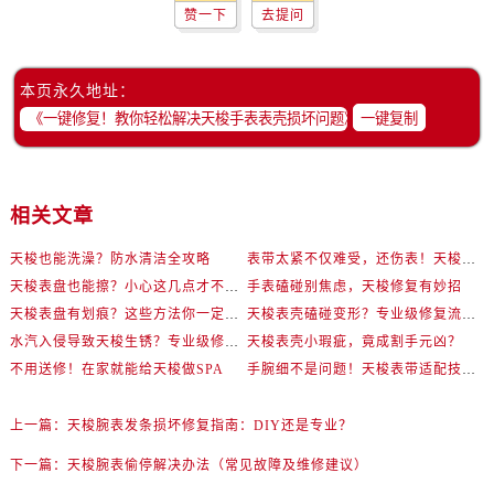
赞一下
去提问
本页永久地址：
一键复制
相关文章
天梭也能洗澡？防水清洁全攻略
表带太紧不仅难受，还伤表！天梭佩戴优化技巧
天梭表盘也能擦？小心这几点才不伤机芯
手表磕碰别焦虑，天梭修复有妙招
天梭表盘有划痕？这些方法你一定要试试！
天梭表壳磕碰变形？专业级修复流程大公开
水汽入侵导致天梭生锈？专业级修复思路大公开
天梭表壳小瑕疵，竟成割手元凶？
不用送修！在家就能给天梭做SPA
手腕细不是问题！天梭表带适配技巧一次讲透
上一篇：
天梭腕表发条损坏修复指南：DIY还是专业？
下一篇：
天梭腕表偷停解决办法（常见故障及维修建议）