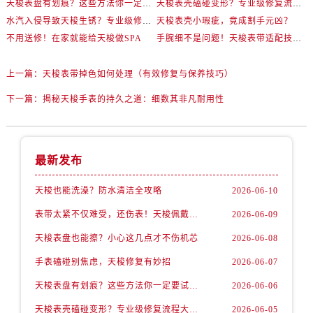
天梭表盘有划痕？这些方法你一定要试试！
天梭表壳磕碰变形？专业级修复流程大公开
水汽入侵导致天梭生锈？专业级修复思路大公开
天梭表壳小瑕疵，竟成割手元凶？
不用送修！在家就能给天梭做SPA
手腕细不是问题！天梭表带适配技巧一次讲透
上一篇：
天梭表带掉色如何处理（有效修复与保养技巧）
下一篇：
揭秘天梭手表的持久之道：细数其非凡耐用性
最新发布
天梭也能洗澡？防水清洁全攻略
2026-06-10
表带太紧不仅难受，还伤表！天梭佩戴优化技巧
2026-06-09
天梭表盘也能擦？小心这几点才不伤机芯
2026-06-08
手表磕碰别焦虑，天梭修复有妙招
2026-06-07
天梭表盘有划痕？这些方法你一定要试试！
2026-06-06
天梭表壳磕碰变形？专业级修复流程大公开
2026-06-05