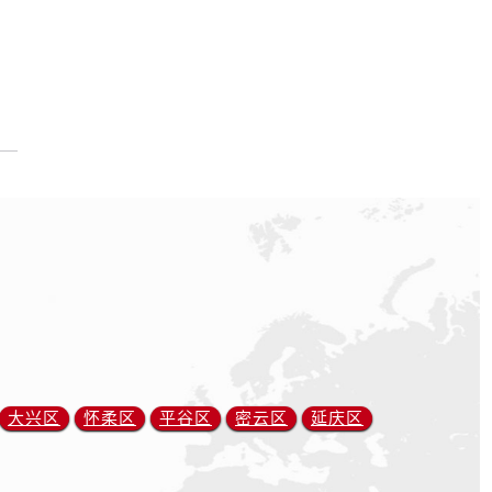
大兴区
怀柔区
平谷区
密云区
延庆区