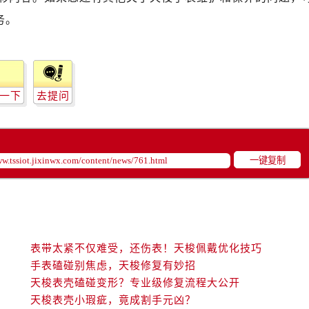
务。
一下
去提问
一键复制
表带太紧不仅难受，还伤表！天梭佩戴优化技巧
手表磕碰别焦虑，天梭修复有妙招
天梭表壳磕碰变形？专业级修复流程大公开
天梭表壳小瑕疵，竟成割手元凶？