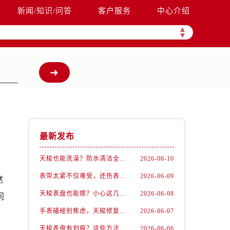
新闻/知识/问答
客户服务
中心介绍
▲
▼
最新发布
天梭也能洗澡？防水清洁全攻略
2026-06-10
表带太紧不仅难受，还伤表！天梭佩戴优化技巧
2026-06-09
然
天梭表盘也能擦？小心这几点才不伤机芯
2026-06-08
问
手表磕碰别焦虑，天梭修复有妙招
2026-06-07
天梭表盘有划痕？这些方法你一定要试试！
2026-06-06