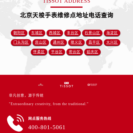
TISSOT ADDRESS
北京天梭手表维修点地址电话查询
朝阳区
东城区
西城区
丰台区
石景山区
海淀区
门头沟区
房山区
通州区
顺义区
昌平区
大兴区
怀柔区
平谷区
密云区
延庆区
非凡创意，源于传统
"Extraordinary creativity, from the traditional.”
网点服务热线
400-801-5061