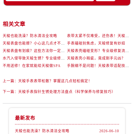
相关文章
天梭也能洗澡？防水清洁全攻略
表带太紧不仅难受，还伤表！天梭佩戴优化技巧
天梭表盘也能擦？小心这几点才不伤机芯
手表磕碰别焦虑，天梭修复有妙招
天梭表盘有划痕？这些方法你一定要试试！
天梭表壳磕碰变形？专业级修复流程大公开
水汽入侵导致天梭生锈？专业级修复思路大公开
天梭表壳小瑕疵，竟成割手元凶？
不用送修！在家就能给天梭做SPA
手腕细不是问题！天梭表带适配技巧一次讲透
上一篇：
天梭手表表带松散？掌握这几点轻松搞定！
下一篇：
天梭手表指针生锈处理方法盘点（科学保养与修复技巧）
最新发布
天梭也能洗澡？防水清洁全攻略
2026-06-10