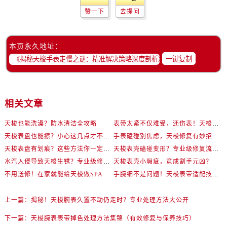
赞一下
去提问
本页永久地址：
一键复制
相关文章
天梭也能洗澡？防水清洁全攻略
表带太紧不仅难受，还伤表！天梭佩戴优化技巧
天梭表盘也能擦？小心这几点才不伤机芯
手表磕碰别焦虑，天梭修复有妙招
天梭表盘有划痕？这些方法你一定要试试！
天梭表壳磕碰变形？专业级修复流程大公开
水汽入侵导致天梭生锈？专业级修复思路大公开
天梭表壳小瑕疵，竟成割手元凶？
不用送修！在家就能给天梭做SPA
手腕细不是问题！天梭表带适配技巧一次讲透
上一篇：
揭秘！天梭腕表久置不动仍走时？专业处理方法大公开
下一篇：
天梭腕表表带掉色处理方法集锦（有效修复与保养技巧）