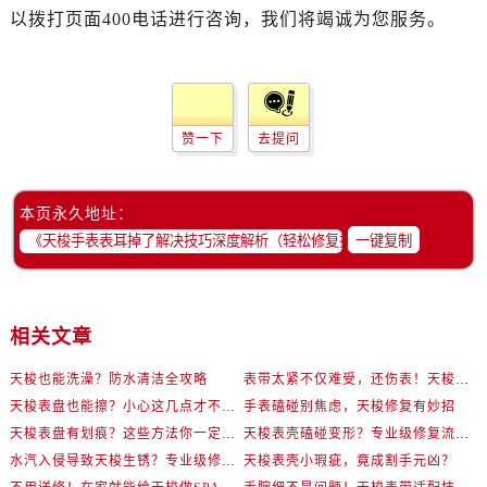
以拨打页面400电话进行咨询，我们将竭诚为您服务。
赞一下
去提问
本页永久地址：
一键复制
相关文章
天梭也能洗澡？防水清洁全攻略
表带太紧不仅难受，还伤表！天梭佩戴优化技巧
天梭表盘也能擦？小心这几点才不伤机芯
手表磕碰别焦虑，天梭修复有妙招
天梭表盘有划痕？这些方法你一定要试试！
天梭表壳磕碰变形？专业级修复流程大公开
水汽入侵导致天梭生锈？专业级修复思路大公开
天梭表壳小瑕疵，竟成割手元凶？