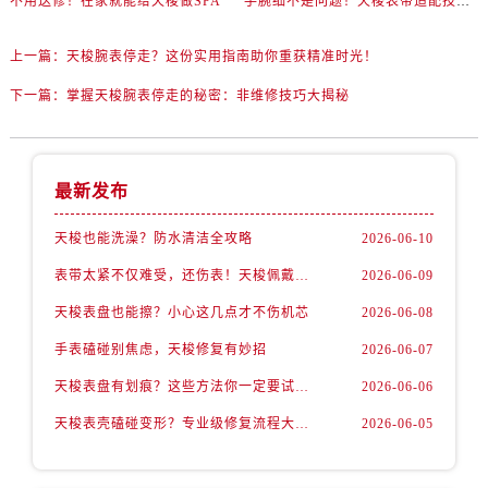
不用送修！在家就能给天梭做SPA
手腕细不是问题！天梭表带适配技巧一次讲透
上一篇：
天梭腕表停走？这份实用指南助你重获精准时光！
下一篇：
掌握天梭腕表停走的秘密：非维修技巧大揭秘
最新发布
天梭也能洗澡？防水清洁全攻略
2026-06-10
表带太紧不仅难受，还伤表！天梭佩戴优化技巧
2026-06-09
天梭表盘也能擦？小心这几点才不伤机芯
2026-06-08
手表磕碰别焦虑，天梭修复有妙招
2026-06-07
天梭表盘有划痕？这些方法你一定要试试！
2026-06-06
天梭表壳磕碰变形？专业级修复流程大公开
2026-06-05