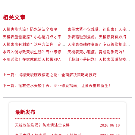
相关文章
天梭也能洗澡？防水清洁全攻略
表带太紧不仅难受，还伤表！天梭佩戴优化技巧
天梭表盘也能擦？小心这几点才不伤机芯
手表磕碰别焦虑，天梭修复有妙招
天梭表盘有划痕？这些方法你一定要试试！
天梭表壳磕碰变形？专业级修复流程大公开
水汽入侵导致天梭生锈？专业级修复思路大公开
天梭表壳小瑕疵，竟成割手元凶？
不用送修！在家就能给天梭做SPA
手腕细不是问题！天梭表带适配技巧一次讲透
上一篇：
揭秘天梭腕表停走之谜：全面解决策略与技巧
下一篇：
拯救进水天梭手表：专业修复指南，让爱表重焕新生！
最新发布
天梭也能洗澡？防水清洁全攻略
2026-06-10