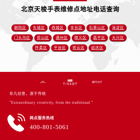
北京天梭手表维修点地址电话查询
朝阳区
东城区
西城区
丰台区
石景山区
海淀区
门头沟区
房山区
通州区
顺义区
昌平区
大兴区
怀柔区
平谷区
密云区
延庆区
非凡创意，源于传统
"Extraordinary creativity, from the traditional.”
网点服务热线
400-801-5061