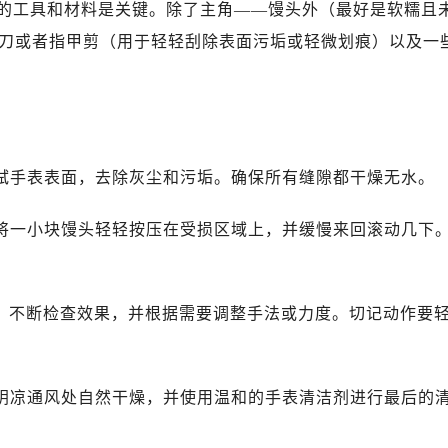
的工具和材料是关键。除了主角——馒头外（最好是软糯且
刀或者指甲剪（用于轻轻刮除表面污垢或轻微划痕）以及一
擦拭手表表面，去除灰尘和污垢。确保所有缝隙都干燥无水。
以将一小块馒头轻轻按压在受损区域上，并缓慢来回滚动几下
后，不断检查效果，并根据需要调整手法或力度。切记动作要
在阴凉通风处自然干燥，并使用温和的手表清洁剂进行最后的