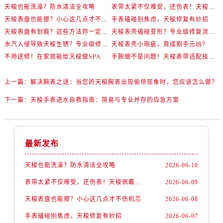
天梭也能洗澡？防水清洁全攻略
表带太紧不仅难受，还伤表！天梭佩戴优化技巧
天梭表盘也能擦？小心这几点才不伤机芯
手表磕碰别焦虑，天梭修复有妙招
天梭表盘有划痕？这些方法你一定要试试！
天梭表壳磕碰变形？专业级修复流程大公开
水汽入侵导致天梭生锈？专业级修复思路大公开
天梭表壳小瑕疵，竟成割手元凶？
不用送修！在家就能给天梭做SPA
手腕细不是问题！天梭表带适配技巧一次讲透
上一篇：
解决腕表之谜：当您的天梭腕表出现偷停现象时，您应该怎么做？
下一篇：
天梭手表进水自救指南：简易与专业并存的应急方案
最新发布
天梭也能洗澡？防水清洁全攻略
2026-06-10
表带太紧不仅难受，还伤表！天梭佩戴优化技巧
2026-06-09
天梭表盘也能擦？小心这几点才不伤机芯
2026-06-08
手表磕碰别焦虑，天梭修复有妙招
2026-06-07