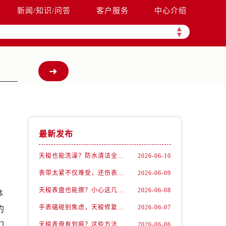
新闻/知识/问答
客户服务
中心介绍
▲
▼
最新发布
天梭也能洗澡？防水清洁全攻略
2026-06-10
表带太紧不仅难受，还伤表！天梭佩戴优化技巧
2026-06-09
天梭表盘也能擦？小心这几点才不伤机芯
2026-06-08
体
手表磕碰别焦虑，天梭修复有妙招
2026-06-07
的
们
天梭表盘有划痕？这些方法你一定要试试！
2026-06-06