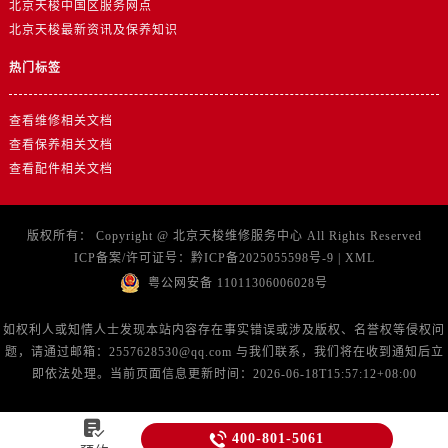
北京天梭中国区服务网点
北京天梭最新资讯及保养知识
热门标签
查看维修相关文档
查看保养相关文档
查看配件相关文档
版权所有：
Copyright @
北京天梭维修服务中心
All Rights Reserved
ICP备案/许可证号：
黔ICP备2025055598号-9
|
XML
粤公网安备 11011306006028号
如权利人或知情人士发现本站内容存在事实错误或涉及版权、名誉权等侵权问
题，请通过邮箱：2557628530@qq.com 与我们联系，我们将在收到通知后立
即依法处理。当前页面信息更新时间：2026-06-18T15:57:12+08:00


400-801-5061