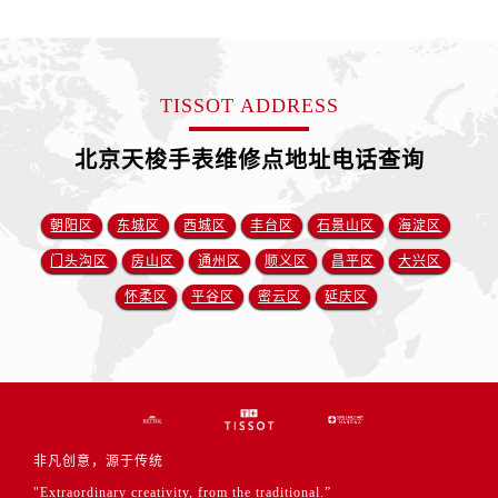
TISSOT ADDRESS
北京天梭手表维修点地址电话查询
朝阳区
东城区
西城区
丰台区
石景山区
海淀区
门头沟区
房山区
通州区
顺义区
昌平区
大兴区
怀柔区
平谷区
密云区
延庆区
非凡创意，源于传统
"Extraordinary creativity, from the traditional.”