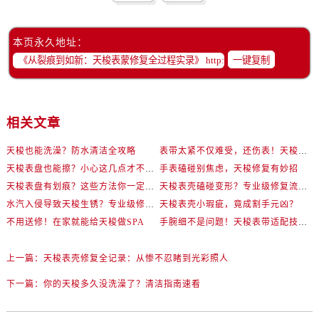
本页永久地址：
一键复制
相关文章
天梭也能洗澡？防水清洁全攻略
表带太紧不仅难受，还伤表！天梭佩戴优化技巧
天梭表盘也能擦？小心这几点才不伤机芯
手表磕碰别焦虑，天梭修复有妙招
天梭表盘有划痕？这些方法你一定要试试！
天梭表壳磕碰变形？专业级修复流程大公开
水汽入侵导致天梭生锈？专业级修复思路大公开
天梭表壳小瑕疵，竟成割手元凶？
不用送修！在家就能给天梭做SPA
手腕细不是问题！天梭表带适配技巧一次讲透
上一篇：
天梭表壳修复全记录：从惨不忍睹到光彩照人
下一篇：
你的天梭多久没洗澡了？清洁指南速看