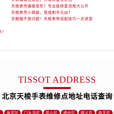
天梭表壳磕碰变形？专业级修复流程大公开
天梭表壳小瑕疵，竟成割手元凶？
手腕细不是问题！天梭表带适配技巧一次讲透
来！
TISSOT ADDRESS
北京天梭手表维修点地址电话查询
区
海淀区
门头沟区
房山区
通州区
顺义区
昌平区