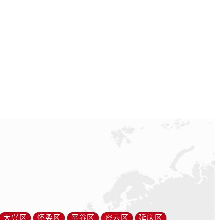
大兴区
怀柔区
平谷区
密云区
延庆区