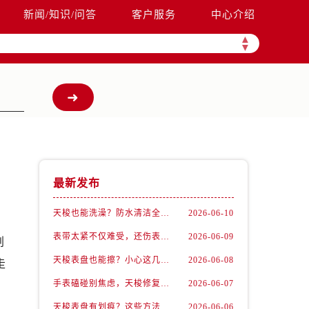
新闻/知识/问答
客户服务
中心介绍
▲
▼
最新发布
天梭也能洗澡？防水清洁全攻略
2026-06-10
表带太紧不仅难受，还伤表！天梭佩戴优化技巧
2026-06-09
划
天梭表盘也能擦？小心这几点才不伤机芯
2026-06-08
走
手表磕碰别焦虑，天梭修复有妙招
2026-06-07
天梭表盘有划痕？这些方法你一定要试试！
2026-06-06