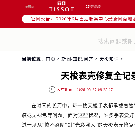
2026年6月北京市售后服务网络优化
2026年6月北京市官方售后客户服务
官网公告>
2026年6月售后服务中心最新网点地
北京市东城区东长安街1号东方广场写
北京市朝阳区建国门外大街甲6号华熙
北京市朝阳区建国门外大街甲6号华熙
北京市东城区东长安街1号王府井东方
当前位置：
首页
>
新闻/知识/问答
>
天梭知识
>
节假日正常营业！
天梭表壳修复全记
发布时间：2026-05-27 09:25:27
在时间的长河中，每一枚天梭手表都承载着独
痕或是褪色等问题。面对这些状况，许多手表爱好
进一场从“惨不忍睹”到“光彩照人”的天梭表壳修