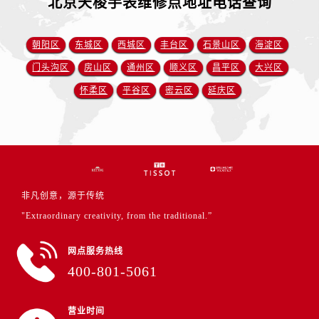
北京天梭手表维修点地址电话查询
朝阳区
东城区
西城区
丰台区
石景山区
海淀区
门头沟区
房山区
通州区
顺义区
昌平区
大兴区
怀柔区
平谷区
密云区
延庆区
非凡创意，源于传统
"Extraordinary creativity, from the traditional.”
网点服务热线
400-801-5061
营业时间