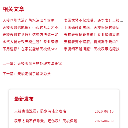
相关文章
天梭也能洗澡？防水清洁全攻略
表带太紧不仅难受，还伤表！天梭佩戴优化技巧
天梭表盘也能擦？小心这几点才不伤机芯
手表磕碰别焦虑，天梭修复有妙招
天梭表盘有划痕？这些方法你一定要试试！
天梭表壳磕碰变形？专业级修复流程大公开
水汽入侵导致天梭生锈？专业级修复思路大公开
天梭表壳小瑕疵，竟成割手元凶？
不用送修！在家就能给天梭做SPA
手腕细不是问题！天梭表带适配技巧一次讲透
上一篇：
天梭表盘生锈处理方法集锦
下一篇：
天梭走慢了解决办法
最新发布
天梭也能洗澡？防水清洁全攻略
2026-06-10
表带太紧不仅难受，还伤表！天梭佩戴优化技巧
2026-06-09