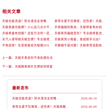
相关文章
天梭也能洗澡？防水清洁全攻略
表带太紧不仅难受，还伤表！天梭佩戴优化技巧
天梭表盘也能擦？小心这几点才不伤机芯
手表磕碰别焦虑，天梭修复有妙招
天梭表盘有划痕？这些方法你一定要试试！
天梭表壳磕碰变形？专业级修复流程大公开
水汽入侵导致天梭生锈？专业级修复思路大公开
天梭表壳小瑕疵，竟成割手元凶？
不用送修！在家就能给天梭做SPA
手腕细不是问题！天梭表带适配技巧一次讲透
上一篇：
天梭手表走时不准处理办法
下一篇：
天梭腕表指针生锈如何修复
最新发布
天梭也能洗澡？防水清洁全攻略
2026-06-10
表带太紧不仅难受，还伤表！天梭佩戴优化技巧
2026-06-09