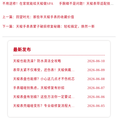
不用送修！在家就能给天梭做SPA
手腕细不是问题！天梭表带适配技巧一次讲透
上一篇：
回望时光：那些年天梭手表的收藏价值
下一篇：
天梭手表表蒙子破损修复秘籍：轻松搞定，焕然一新
最新发布
天梭也能洗澡？防水清洁全攻略
2026-06-10
表带太紧不仅难受，还伤表！天梭佩戴优化技巧
2026-06-09
天梭表盘也能擦？小心这几点才不伤机芯
2026-06-08
手表磕碰别焦虑，天梭修复有妙招
2026-06-07
天梭表盘有划痕？这些方法你一定要试试！
2026-06-06
天梭表壳磕碰变形？专业级修复流程大公开
2026-06-05