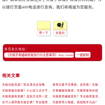
以拨打页面400电话进行咨询，我们将竭诚为您服务。
赞一下
去提问
本页永久地址：
一键复制
相关文章
天梭也能洗澡？防水清洁全攻略
表带太紧不仅难受，还伤表！天梭佩戴优化技巧
天梭表盘也能擦？小心这几点才不伤机芯
手表磕碰别焦虑，天梭修复有妙招
天梭表盘有划痕？这些方法你一定要试试！
天梭表壳磕碰变形？专业级修复流程大公开
水汽入侵导致天梭生锈？专业级修复思路大公开
天梭表壳小瑕疵，竟成割手元凶？