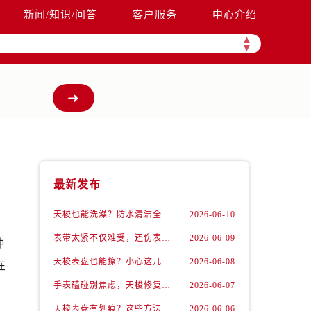
新闻/知识/问答
客户服务
中心介绍
▲
▼
最新发布
天梭也能洗澡？防水清洁全攻略
2026-06-10
表带太紧不仅难受，还伤表！天梭佩戴优化技巧
2026-06-09
种
天梭表盘也能擦？小心这几点才不伤机芯
2026-06-08
在
手表磕碰别焦虑，天梭修复有妙招
2026-06-07
天梭表盘有划痕？这些方法你一定要试试！
2026-06-06