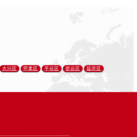
大兴区
怀柔区
平谷区
密云区
延庆区