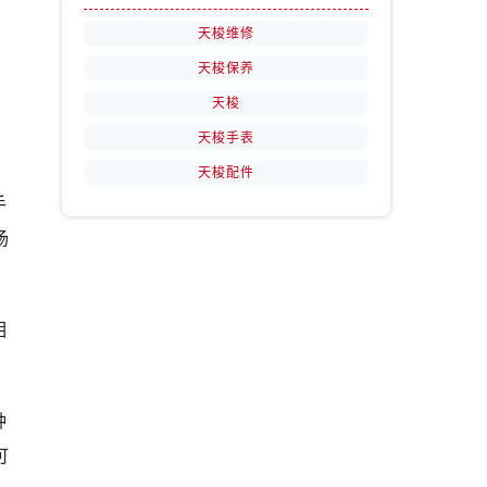
天梭维修
天梭保养
天梭
天梭手表
天梭配件
手
场
相
种
可