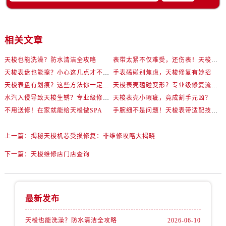
相关文章
天梭也能洗澡？防水清洁全攻略
表带太紧不仅难受，还伤表！天梭佩戴优化技巧
天梭表盘也能擦？小心这几点才不伤机芯
手表磕碰别焦虑，天梭修复有妙招
天梭表盘有划痕？这些方法你一定要试试！
天梭表壳磕碰变形？专业级修复流程大公开
水汽入侵导致天梭生锈？专业级修复思路大公开
天梭表壳小瑕疵，竟成割手元凶？
不用送修！在家就能给天梭做SPA
手腕细不是问题！天梭表带适配技巧一次讲透
上一篇：
揭秘天梭机芯受损修复：非维修攻略大揭晓
下一篇：
天梭维修店门店查询
最新发布
天梭也能洗澡？防水清洁全攻略
2026-06-10