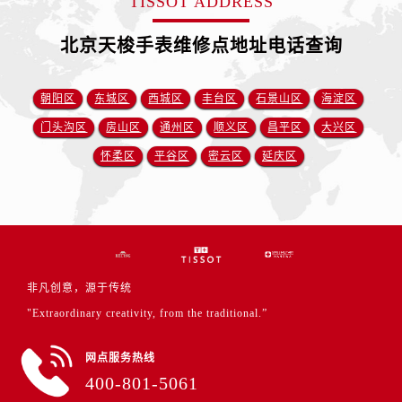
TISSOT ADDRESS
北京天梭手表维修点地址电话查询
朝阳区
东城区
西城区
丰台区
石景山区
海淀区
门头沟区
房山区
通州区
顺义区
昌平区
大兴区
怀柔区
平谷区
密云区
延庆区
非凡创意，源于传统
"Extraordinary creativity, from the traditional.”
网点服务热线
400-801-5061