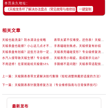
本页永久地址：
一键复制
相关文章
天梭也能洗澡？防水清洁全攻略
表带太紧不仅难受，还伤表！天梭佩戴优化技巧
天梭表盘也能擦？小心这几点才不伤机芯
手表磕碰别焦虑，天梭修复有妙招
天梭表盘有划痕？这些方法你一定要试试！
天梭表壳磕碰变形？专业级修复流程大公开
水汽入侵导致天梭生锈？专业级修复思路大公开
天梭表壳小瑕疵，竟成割手元凶？
不用送修！在家就能给天梭做SPA
手腕细不是问题！天梭表带适配技巧一次讲透
上一篇：
天梭腕表表带太紧解决技巧集锦（轻松调整佩戴舒适度的方法）
下一篇：
天梭腕表表针脱落修复方法（专业维修指南与日常保养技巧）
最新发布