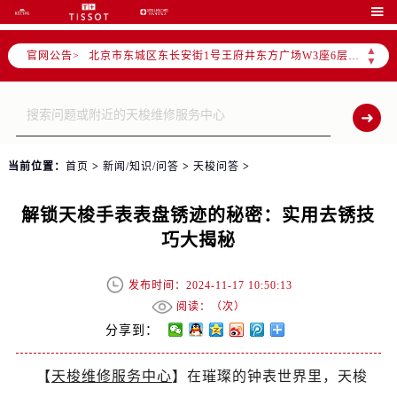

北京市朝阳区建国门外大街甲6号华熙国际中心D座11层1102室售后服务中心（需提前预约）
北京市东城区东长安街1号王府井东方广场W3座6层602室售后服务中心（需提前预约）
▲
官网公告>
▼
节假日正常营业！
当前位置：
首页
>
新闻/知识/问答
>
天梭问答
>
解锁天梭手表表盘锈迹的秘密：实用去锈技
巧大揭秘
发布时间：2024-11-17 10:50:13
阅读：（
次）
分享到：
【
天梭维修服务中心
】在璀璨的钟表世界里，天梭