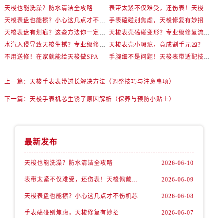
天梭也能洗澡？防水清洁全攻略
表带太紧不仅难受，还伤表！天梭佩戴优化技巧
天梭表盘也能擦？小心这几点才不伤机芯
手表磕碰别焦虑，天梭修复有妙招
天梭表盘有划痕？这些方法你一定要试试！
天梭表壳磕碰变形？专业级修复流程大公开
水汽入侵导致天梭生锈？专业级修复思路大公开
天梭表壳小瑕疵，竟成割手元凶？
不用送修！在家就能给天梭做SPA
手腕细不是问题！天梭表带适配技巧一次讲透
上一篇：
天梭手表表带过长解决方法（调整技巧与注意事项）
下一篇：
天梭手表机芯生锈了原因解析（保养与预防小贴士）
最新发布
天梭也能洗澡？防水清洁全攻略
2026-06-10
表带太紧不仅难受，还伤表！天梭佩戴优化技巧
2026-06-09
天梭表盘也能擦？小心这几点才不伤机芯
2026-06-08
手表磕碰别焦虑，天梭修复有妙招
2026-06-07