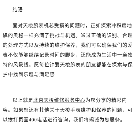
结语
面对天梭腕表机芯受损的问题时，正如探索冲积扇地
貌的奥秘一样充满了挑战与机遇。通过正确的识别、合理
的处理方式以及持续的维护保养，我们可以确保我们的爱
表不仅能够继续记录时间的脚步，还能成为生活中一道独
特的风景线。愿每位钟爱天梭腕表的朋友都能在探索与保
护中找到乐趣与满足感！
以上就是
北京天梭维修服务中心
为您分享的精彩内
容。如果您还有其他关于天梭手表维护和保养的问题，可
以拨打页面400电话进行咨询，我们将竭诚为您服务。