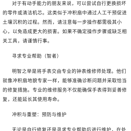
对于有动手能力的朋友来说，可以尝试自行更换损坏
的零件或清洁机芯。这类似于冲积扇中通过人工干预促进
土壤沉积的过程。然而，请注意每一步操作都需极其小
心，以免造成更大的损害。如果不确定操作步骤或缺乏相
关工具，请谨慎行事。
寻求专业帮助（智者）
明智之举是将手表交由专业的钟表维修师处理。他们
就像冲积扇地貌专家一样，能够准确诊断问题并采取恰当
的修复措施。专业的维修服务不仅能确保手表得到妥善修
复，还能延长其使用寿命。
冲积与重塑：预防与维护
无论是自行修复还是寻求专业帮助后进行维护，在处