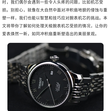
时，我们偶尔会遇到一些令人头疼的问题，比如机芯受
损。别担心，就像在大自然中面对冲积扇地貌的侵蚀与重
塑一样，我们也能以智慧和技巧应对腕表机芯的挑战。本
文将带你了解如何处理天梭腕表机芯受损的情况，让你的
爱表焕然一新，如同冲积扇重新塑造出的美丽景观。