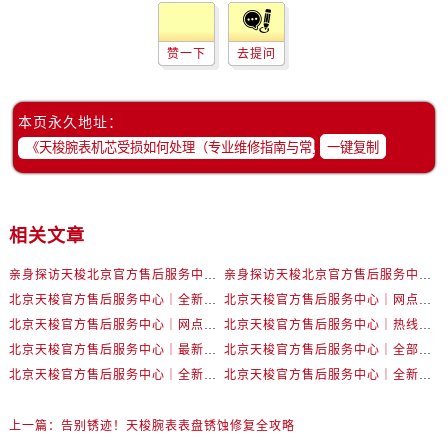
赞一下
去提问
本页永久地址：
一键复制
相关文章
亲身探访天梭北京官方售后服务中心｜官方地址及联系电话（2026年6月最新）
亲身探访天梭北京官方售后服务中心｜全新官方服务电话与地址（2026年6月最新）
北京天梭官方售后服务中心｜全新地址电话权威信息公示（2026年6月最新）
北京天梭官方售后服务中心｜网点地址与服务热线权威信息公示（2026年6月最新）
北京天梭官方售后服务中心｜网点地址与客服电话权威信息公示（2026年6月最新）
北京天梭官方售后服务中心｜热线与地址权威信息公示（2026年6月最新）
北京天梭官方售后服务中心｜最新地址及服务热线权威信息公示（2026年6月最新）
北京天梭官方售后服务中心｜全部网点地址电话权威信息公示（2026年6月最新）
北京天梭官方售后服务中心｜全新地址电话一览权威信息公示（2026年6月最新）
北京天梭官方售后服务中心｜全新维修门店地址及电话权威信息公示（2026年6月最新）
上一篇：
告别锈迹！天梭腕表表盘锈蚀修复全攻略