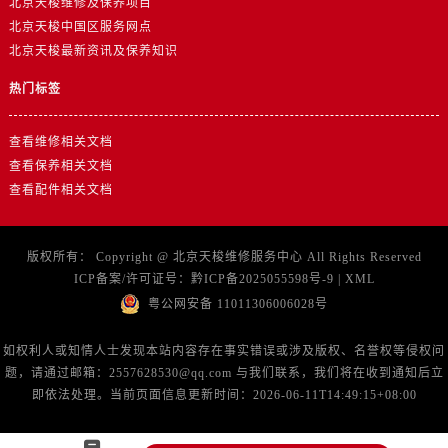
北京天梭维修及保养项目
北京天梭中国区服务网点
北京天梭最新资讯及保养知识
热门标签
查看维修相关文档
查看保养相关文档
查看配件相关文档
版权所有：
Copyright @
北京天梭维修服务中心
All Rights Reserved
ICP备案/许可证号：
黔ICP备2025055598号-9
|
XML
粤公网安备 11011306006028号
如权利人或知情人士发现本站内容存在事实错误或涉及版权、名誉权等侵权问
题，请通过邮箱：2557628530@qq.com 与我们联系，我们将在收到通知后立
即依法处理。当前页面信息更新时间：2026-06-11T14:49:15+08:00