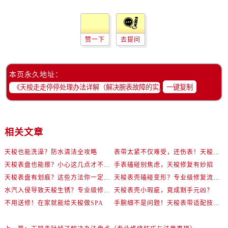
赞一下
去提问
本页永久地址：
一键复制
相关文章
天梭也能洗澡？防水清洁全攻略
表带太紧不仅难受，还伤表！天梭佩戴优化技巧
天梭表盘也能擦？小心这几点才不伤机芯
手表磕碰别焦虑，天梭修复有妙招
天梭表盘有划痕？这些方法你一定要试试！
天梭表壳磕碰变形？专业级修复流程大公开
水汽入侵导致天梭生锈？专业级修复思路大公开
天梭表壳小瑕疵，竟成割手元凶？
不用送修！在家就能给天梭做SPA
手腕细不是问题！天梭表带适配技巧一次讲透