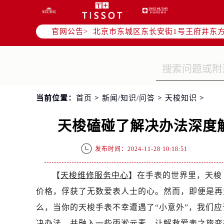
北京市朝阳区建国门外大街甲6号华熙
北京市朝阳区建国门外大街甲6号华熙
官网公告>
北京市东城区东长安街1号王府井东方
节假日正常营业！
当前位置：
首页
>
新闻/知识/问答
>
天梭知识
>
天梭磕碰了解决办法深度
发布时间：2024-11-28 10:18:51
【
天梭维修服务中心
】在手表的世界里，天梭（
价格，俘获了无数爱表人士的心。然而，即便是再
么，当你的天梭手表不幸遭遇了“小意外”，我们
决办法，并融入一些雨淞元素，让解救爱表之旅变