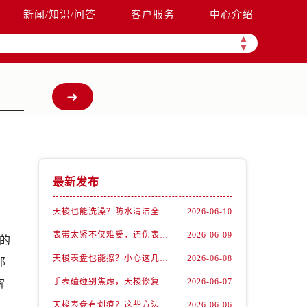
新闻/知识/问答
客户服务
中心介绍
▲
▼
最新发布
天梭也能洗澡？防水清洁全攻略
2026-06-10
表带太紧不仅难受，还伤表！天梭佩戴优化技巧
2026-06-09
民的
天梭表盘也能擦？小心这几点才不伤机芯
2026-06-08
那
手表磕碰别焦虑，天梭修复有妙招
2026-06-07
解
天梭表盘有划痕？这些方法你一定要试试！
2026-06-06