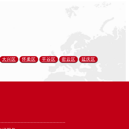
大兴区
怀柔区
平谷区
密云区
延庆区