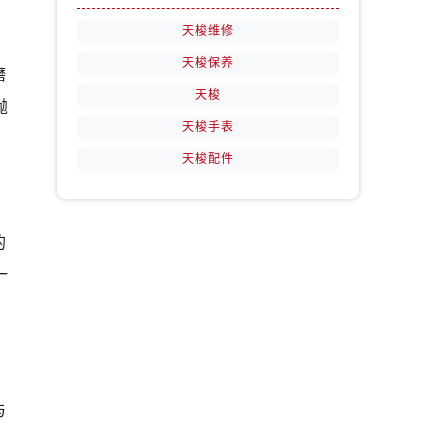
天梭维修
天梭保养
磨
天梭
抛
天梭手表
天梭配件
的
一
与