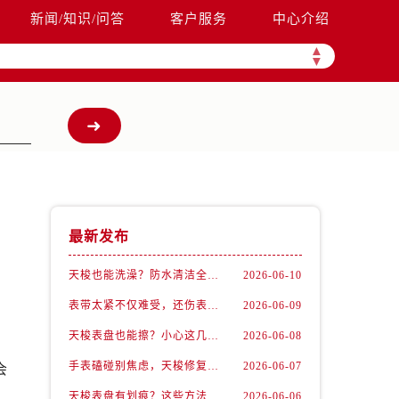
新闻/知识/问答
客户服务
中心介绍
▲
▼
最新发布
天梭也能洗澡？防水清洁全攻略
2026-06-10
表带太紧不仅难受，还伤表！天梭佩戴优化技巧
2026-06-09
天梭表盘也能擦？小心这几点才不伤机芯
2026-06-08
，
手表磕碰别焦虑，天梭修复有妙招
2026-06-07
会
天梭表盘有划痕？这些方法你一定要试试！
2026-06-06