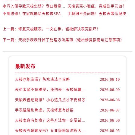
水汽入侵导致天梭生锈？专业级修复思路大公开
天梭表壳小瑕疵，竟成割手元凶？
不用送修！在家就能给天梭做SPA
手腕细不是问题！天梭表带适配技巧一次讲透
上一篇：
修复天梭腕表，一文在手，轻松解决表壳损坏！
下一篇：
天梭手表表针掉了处理方法集锦（轻松修复指南与注意事项）
最新发布
天梭也能洗澡？防水清洁全攻略
2026-06-10
表带太紧不仅难受，还伤表！天梭佩戴优化技巧
2026-06-09
天梭表盘也能擦？小心这几点才不伤机芯
2026-06-08
手表磕碰别焦虑，天梭修复有妙招
2026-06-07
天梭表盘有划痕？这些方法你一定要试试！
2026-06-06
天梭表壳磕碰变形？专业级修复流程大公开
2026-06-05