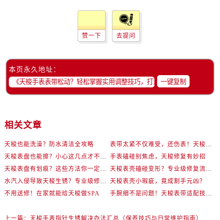
赞一下
去提问
本页永久地址：
一键复制
相关文章
天梭也能洗澡？防水清洁全攻略
表带太紧不仅难受，还伤表！天梭佩戴优化技巧
天梭表盘也能擦？小心这几点才不伤机芯
手表磕碰别焦虑，天梭修复有妙招
天梭表盘有划痕？这些方法你一定要试试！
天梭表壳磕碰变形？专业级修复流程大公开
水汽入侵导致天梭生锈？专业级修复思路大公开
天梭表壳小瑕疵，竟成割手元凶？
不用送修！在家就能给天梭做SPA
手腕细不是问题！天梭表带适配技巧一次讲透
上一篇：
天梭手表指针生锈解决办法汇总（保养技巧与日常维护指南）