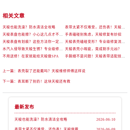
相关文章
天梭也能洗澡？防水清洁全攻略
表带太紧不仅难受，还伤表！天梭佩戴优化技巧
天梭表盘也能擦？小心这几点才不伤机芯
手表磕碰别焦虑，天梭修复有妙招
天梭表盘有划痕？这些方法你一定要试试！
天梭表壳磕碰变形？专业级修复流程大公开
水汽入侵导致天梭生锈？专业级修复思路大公开
天梭表壳小瑕疵，竟成割手元凶？
不用送修！在家就能给天梭做SPA
手腕细不是问题！天梭表带适配技巧一次讲透
上一篇：
表壳裂了还能戴吗？天梭维修师傅这样说
下一篇：
表耳断了别扔！这块天梭还有救
最新发布
天梭也能洗澡？防水清洁全攻略
2026-06-10
表带太紧不仅难受，还伤表！天梭佩戴优化技巧
2026-06-09