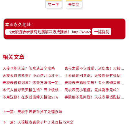
赞一下
去提问
本页永久地址：
一键复制
相关文章
天梭也能洗澡？防水清洁全攻略
表带太紧不仅难受，还伤表！天梭佩戴优化技巧
天梭表盘也能擦？小心这几点才不伤机芯
手表磕碰别焦虑，天梭修复有妙招
天梭表盘有划痕？这些方法你一定要试试！
天梭表壳磕碰变形？专业级修复流程大公开
水汽入侵导致天梭生锈？专业级修复思路大公开
天梭表壳小瑕疵，竟成割手元凶？
不用送修！在家就能给天梭做SPA
手腕细不是问题！天梭表带适配技巧一次讲透
上一篇：
天梭手表表针掉了处理办法
下一篇：
天梭腕表表蒙子坏了处理技巧大全