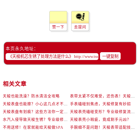
赞一下
去提问
本页永久地址：
一键复制
相关文章
天梭也能洗澡？防水清洁全攻略
表带太紧不仅难受，还伤表！天梭佩戴优化技巧
天梭表盘也能擦？小心这几点才不伤机芯
手表磕碰别焦虑，天梭修复有妙招
天梭表盘有划痕？这些方法你一定要试试！
天梭表壳磕碰变形？专业级修复流程大公开
水汽入侵导致天梭生锈？专业级修复思路大公开
天梭表壳小瑕疵，竟成割手元凶？
不用送修！在家就能给天梭做SPA
手腕细不是问题！天梭表带适配技巧一次讲透