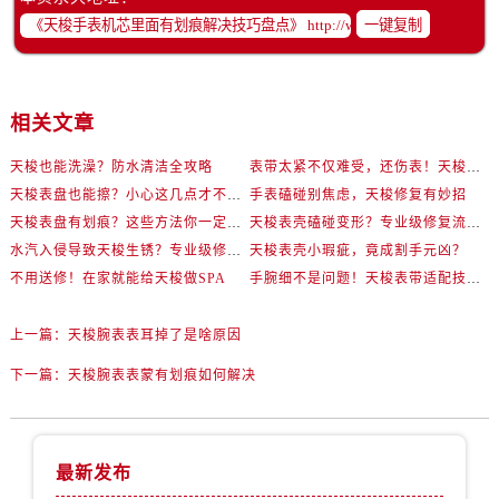
一键复制
相关文章
天梭也能洗澡？防水清洁全攻略
表带太紧不仅难受，还伤表！天梭佩戴优化技巧
天梭表盘也能擦？小心这几点才不伤机芯
手表磕碰别焦虑，天梭修复有妙招
天梭表盘有划痕？这些方法你一定要试试！
天梭表壳磕碰变形？专业级修复流程大公开
水汽入侵导致天梭生锈？专业级修复思路大公开
天梭表壳小瑕疵，竟成割手元凶？
不用送修！在家就能给天梭做SPA
手腕细不是问题！天梭表带适配技巧一次讲透
上一篇：
天梭腕表表耳掉了是啥原因
下一篇：
天梭腕表表蒙有划痕如何解决
最新发布