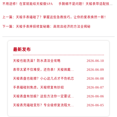
不用送修！在家就能给天梭做SPA
手腕细不是问题！天梭表带适配技巧一次讲透
上一篇：
天梭手表磕碰了？掌握这些急救技巧，让你的爱表焕然一新！
下一篇：
天梭手表摔损修复秘籍：高效且经济的方法全揭秘
最新发布
天梭也能洗澡？防水清洁全攻略
2026-06-10
表带太紧不仅难受，还伤表！天梭佩戴优化技巧
2026-06-09
天梭表盘也能擦？小心这几点才不伤机芯
2026-06-08
手表磕碰别焦虑，天梭修复有妙招
2026-06-07
天梭表盘有划痕？这些方法你一定要试试！
2026-06-06
天梭表壳磕碰变形？专业级修复流程大公开
2026-06-05