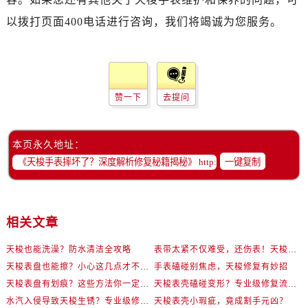
以拨打页面400电话进行咨询，我们将竭诚为您服务。
赞一下
去提问
本页永久地址：
一键复制
相关文章
天梭也能洗澡？防水清洁全攻略
表带太紧不仅难受，还伤表！天梭佩戴优化技巧
天梭表盘也能擦？小心这几点才不伤机芯
手表磕碰别焦虑，天梭修复有妙招
天梭表盘有划痕？这些方法你一定要试试！
天梭表壳磕碰变形？专业级修复流程大公开
水汽入侵导致天梭生锈？专业级修复思路大公开
天梭表壳小瑕疵，竟成割手元凶？