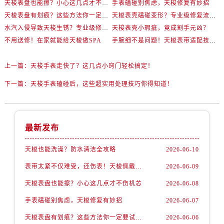
天梭表盘也能擦？小心这几点才不伤机芯
手表磕碰别焦虑，天梭修复有妙招
天梭表盘有划痕？这些方法你一定要试试！
天梭表壳磕碰变形？专业级修复流程大公开
水汽入侵导致天梭生锈？专业级修复思路大公开
天梭表壳小瑕疵，竟成割手元凶？
不用送修！在家就能给天梭做SPA
手腕细不是问题！天梭表带适配技巧一次讲透
上一篇：
天梭手表走快了？这几点小窍门轻松搞定！
下一篇：
天梭手表磕碰后，这些超实用处理技巧你得知道！
最新发布
天梭也能洗澡？防水清洁全攻略
2026-06-10
表带太紧不仅难受，还伤表！天梭佩戴优化技巧
2026-06-09
天梭表盘也能擦？小心这几点才不伤机芯
2026-06-08
手表磕碰别焦虑，天梭修复有妙招
2026-06-07
天梭表盘有划痕？这些方法你一定要试试！
2026-06-06