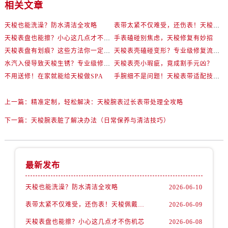
相关文章
天梭也能洗澡？防水清洁全攻略
表带太紧不仅难受，还伤表！天梭佩戴优化技巧
天梭表盘也能擦？小心这几点才不伤机芯
手表磕碰别焦虑，天梭修复有妙招
天梭表盘有划痕？这些方法你一定要试试！
天梭表壳磕碰变形？专业级修复流程大公开
水汽入侵导致天梭生锈？专业级修复思路大公开
天梭表壳小瑕疵，竟成割手元凶？
不用送修！在家就能给天梭做SPA
手腕细不是问题！天梭表带适配技巧一次讲透
上一篇：
精准定制，轻松解决：天梭腕表过长表带处理全攻略
下一篇：
天梭腕表脏了解决办法（日常保养与清洁技巧）
最新发布
天梭也能洗澡？防水清洁全攻略
2026-06-10
表带太紧不仅难受，还伤表！天梭佩戴优化技巧
2026-06-09
天梭表盘也能擦？小心这几点才不伤机芯
2026-06-08