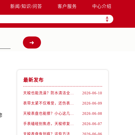
新闻/知识/问答
客户服务
中心介绍
▲
▼
最新发布
天梭也能洗澡？防水清洁全攻略
2026-06-10
表带太紧不仅难受，还伤表！天梭佩戴优化技巧
2026-06-09
，
天梭表盘也能擦？小心这几点才不伤机芯
2026-06-08
修
手表磕碰别焦虑，天梭修复有妙招
2026-06-07
天梭表盘有划痕？这些方法你一定要试试！
2026-06-06