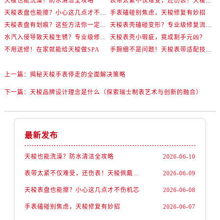
天梭也能洗澡？防水清洁全攻略
表带太紧不仅难受，还伤表！天梭佩戴优化技巧
天梭表盘也能擦？小心这几点才不伤机芯
手表磕碰别焦虑，天梭修复有妙招
天梭表盘有划痕？这些方法你一定要试试！
天梭表壳磕碰变形？专业级修复流程大公开
水汽入侵导致天梭生锈？专业级修复思路大公开
天梭表壳小瑕疵，竟成割手元凶？
不用送修！在家就能给天梭做SPA
手腕细不是问题！天梭表带适配技巧一次讲透
上一篇：
揭秘天梭手表停走的全面解决策略
下一篇：
天梭品牌设计理念是什么（探索瑞士制表艺术与创新的融合）
最新发布
天梭也能洗澡？防水清洁全攻略
2026-06-10
表带太紧不仅难受，还伤表！天梭佩戴优化技巧
2026-06-09
天梭表盘也能擦？小心这几点才不伤机芯
2026-06-08
手表磕碰别焦虑，天梭修复有妙招
2026-06-07